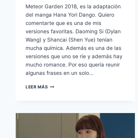
Meteor Garden 2018, es la adaptación
del manga Hana Yori Dango. Quiero
comentarte que es una de mis
versiones favoritas. Daoming Si (Dylan
Wang) y Shancai (Shen Yue) tenían
mucha química. Además es una de las
versiones que uno se ríe y además hay
mucho romance. Por eso quería reunir
algunas frases en un solo…
45
LEER MÁS
FRASES
PARA
VOLVERNOS
A
ENAMORAR
DEL
DRAMA
METEOR