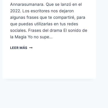
Annarasumanara. Que se lanzó en el
2022. Los escritores nos dejaron
algunas frases que te compartiré, para
que puedas utilizarlas en tus redes
sociales. Frases del drama El sonido de
la Magia Yo no supe…
10
LEER MÁS
FRASES
DEL
DRAMA
SOUND
OF
MAGIC
–
EL
SONIDO
DE
LA
MAGIA