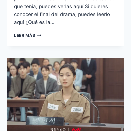
que tenía, puedes verlas aquí Si quieres
conocer el final del drama, puedes leerlo
aquí ¿Qué es la…
¿QUÉ
LEER MÁS
ES
LA
SOCIEDAD
JEOGRAN
EN
EL
DRAMA
LAS
HERMANAS
–
LITTLE
WOMEN?