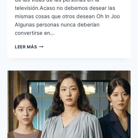
televisión.Acaso no debemos desear las
mismas cosas que otros desean Oh In Joo
Algunas personas nunca deberían
convertirse en…
40
LEER MÁS
FRASES
DEL
DRAMA
COREANO
LAS
HERMANAS
–
LITTLE
WOMEN