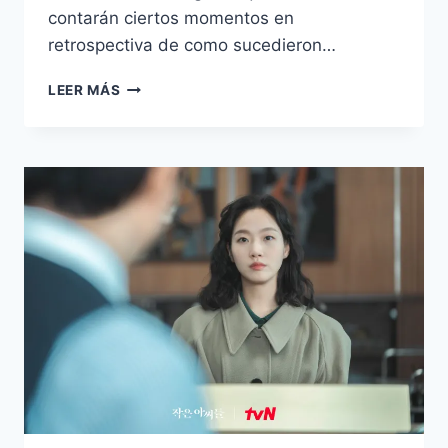
contarán ciertos momentos en
retrospectiva de como sucedieron…
¿SE
LEER MÁS
OBTUVO
JUSTICIA?
FINAL
EXPLICADO
DEL
KDRAMA
LITTLE
WOMEN
–
LAS
HERMANAS