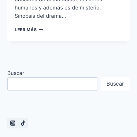
humanos y además es de misterio.
Sinopsis del drama…
RESEÑA
LEER MÁS
DE
LOS
PRIMEROS
EPISODIOS
Y
SINOPSIS
Buscar
DEL
DRAMA
Buscar
COREANO
LITTLE
WOMEN
–
LAS
HERMANAS