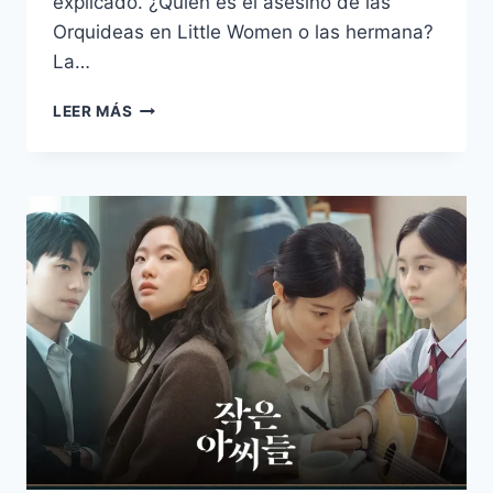
explicado. ¿Quien es el asesino de las
Orquideas en Little Women o las hermana?
La…
¿QUIÉN
LEER MÁS
ES
EL
ASESINO
QUE
DEJA
LAS
ORQUÍDEAS?
TEORÍAS
DEL
DRAMA
COREANO
LITTLE
WOMEN
–
LAS
HERMANAS