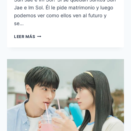
Jae e Im Sol. Él le pide matrimonio y luego
podemos ver como ellos ven al futuro y
se…
FINAL
LEER MÁS
EXPLICADO
Y
PREGUNTAS
FRECUENTES
DE
LOVELY
RUNNER