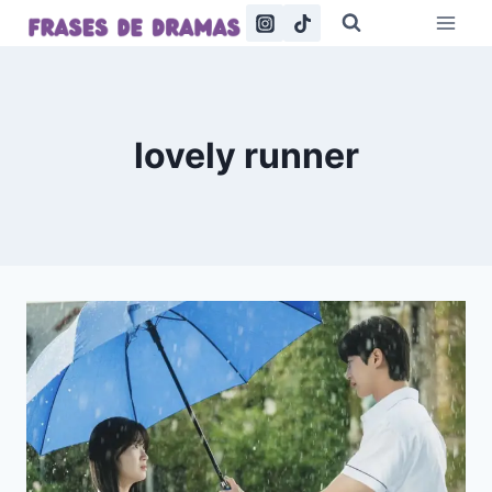
Saltar
al
contenido
lovely runner