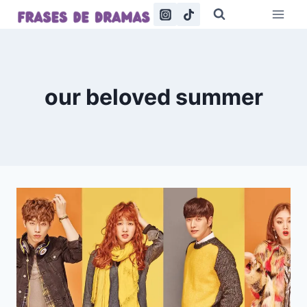
Saltar
al
contenido
our beloved summer