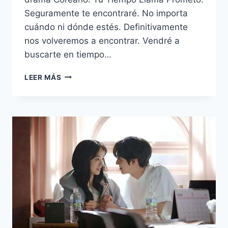
Seguramente te encontraré. No importa
cuándo ni dónde estés. Definitivamente
nos volveremos a encontrar. Vendré a
buscarte en tiempo…
30
LEER MÁS
FRASES
DEL
DRAMA
COREANO:
TU
TIEMPO
LLAMA