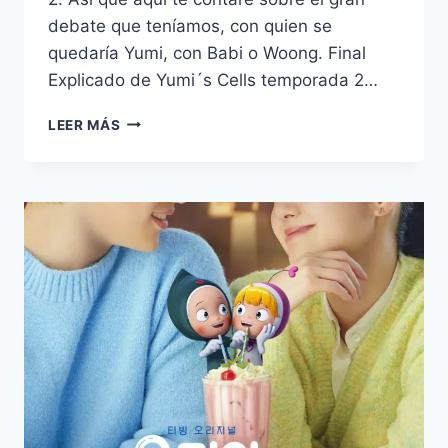
debate que teníamos, con quien se
quedaría Yumi, con Babi o Woong. Final
Explicado de Yumi´s Cells temporada 2…
¿BA
LEER MÁS
BI
O
WOONG?
FINAL
EXPLICADO
DE
YUMI
´S
CELLS
TEMPORADA
2