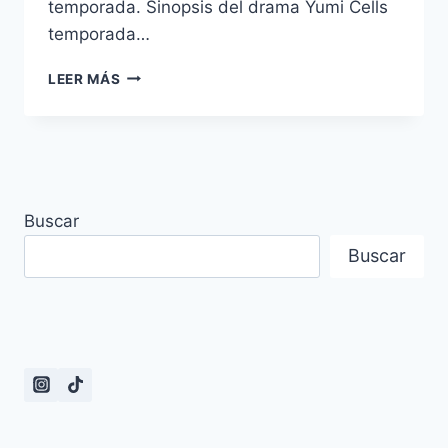
temporada. Sinopsis del drama Yumi Cells
temporada…
RESEÑAS
LEER MÁS
DE
LOS
EPISODIOS
Y
SINOPSIS
DE
Buscar
YUMI
´S
Buscar
CELLS
TEMPORADA
2