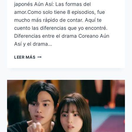
japonés Aún Así: Las formas del
amor.Como solo tiene 8 episodios, fue
mucho más rápido de contar. Aquí te
cuento las diferencias que yo encontré.
Diferencias entre el drama Coreano Aún
Así y el drama…
DIFERENCIAS
LEER MÁS
ENTRE
EL
DRAMA
COREANO
AÚN
ASÍ
Y
EL
DRAMA
JAPONÉS
AÚN
ASÍ: