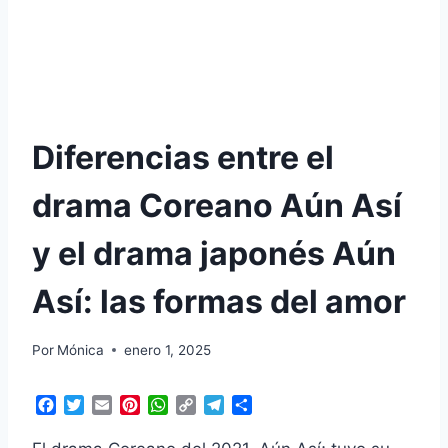
Diferencias entre el
drama Coreano Aún Así
y el drama japonés Aún
Así: las formas del amor
Por
Mónica
enero 1, 2025
F
T
E
P
W
C
T
C
a
w
m
i
h
o
e
o
c
i
a
n
a
p
l
m