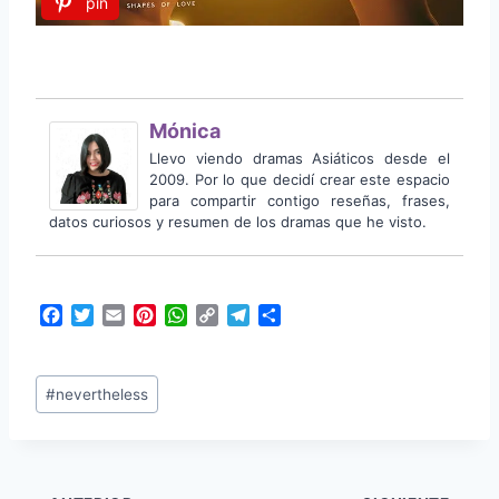
pin
Mónica
Llevo viendo dramas Asiáticos desde el
2009. Por lo que decidí crear este espacio
para compartir contigo reseñas, frases,
datos curiosos y resumen de los dramas que he visto.
F
T
E
P
W
C
T
C
a
w
m
i
h
o
e
o
c
i
a
n
a
p
l
m
Etiquetas
e
t
i
t
t
y
e
p
#
nevertheless
b
t
l
e
s
L
g
a
de
o
e
r
A
i
r
r
la
o
r
e
p
n
a
t
k
s
p
k
m
i
entrada:
t
r