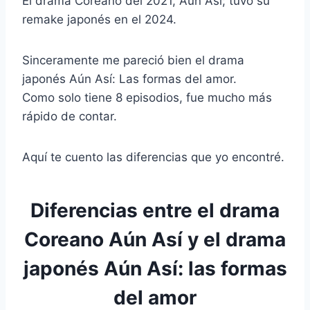
El drama Coreano del 2021, Aún Así; tuvo su
e
t
i
t
t
y
e
p
remake japonés en el 2024.
b
t
l
e
s
L
g
a
o
e
r
A
i
r
r
o
r
e
p
n
a
t
Sinceramente me pareció bien el drama
k
s
p
k
m
i
japonés Aún Así: Las formas del amor.
t
r
Como solo tiene 8 episodios, fue mucho más
rápido de contar.
Aquí te cuento las diferencias que yo encontré.
Diferencias entre el drama
Coreano Aún Así y el drama
japonés Aún Así: las formas
del amor