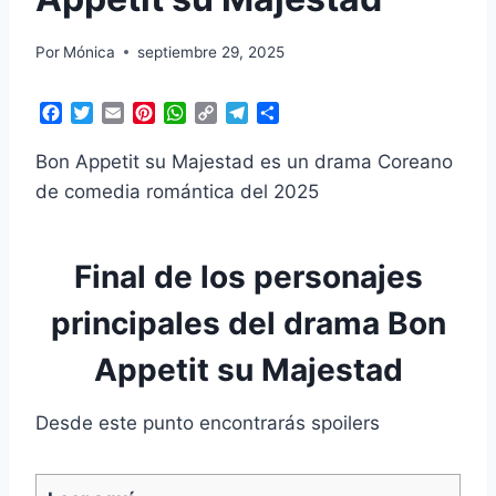
Por
Mónica
septiembre 29, 2025
F
T
E
P
W
C
T
C
a
w
m
i
h
o
e
o
c
i
a
n
a
p
l
m
Bon Appetit su Majestad es un drama Coreano
e
t
i
t
t
y
e
p
de comedia romántica del 2025
b
t
l
e
s
L
g
a
o
e
r
A
i
r
r
o
r
e
p
n
a
t
k
s
p
k
m
i
Final de los personajes
t
r
principales del drama Bon
Appetit su Majestad
Desde este punto encontrarás spoilers