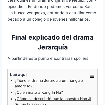
Jerarquía es un drama original de Netflix, con 7
e
t
i
t
t
y
e
p
episodios. En donde podemos ver como Kan
b
t
l
e
s
L
g
a
Ha busca venganza, entrando a estudiar como
o
e
r
A
i
r
r
o
r
e
p
n
a
t
becado a un colegio de jovenes millonarios.
k
s
p
k
m
i
t
r
Final explicado del drama
Jerarquía
A partir de este punto encontrarás spoilers
Lee aquí
¿Tiene el drama Jerarquía un triangulo
amoroso?
¿Quién mato a Kang In Ha?
¿Cómo se descubrió que la maestra Han Ji
Su fue la asesina?