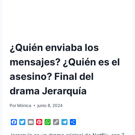
¿Quién enviaba los
mensajes? ¿Quién es el
asesino? Final del
drama Jerarquía
Por
Mónica
junio 8, 2024
F
T
E
P
W
C
T
C
a
w
m
i
h
o
e
o
c
i
a
n
a
p
l
m