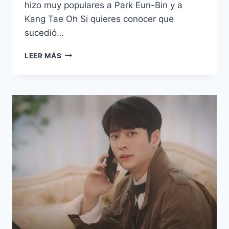
hizo muy populares a Park Eun-Bin y a
Kang Tae Oh Si quieres conocer que
sucedió…
45
LEER MÁS
FRASES
DEL
DRAMA
EXTRAORDINARY
ATTORNEY
WOO
–
WOO,
UNA
ABOGADA
EXTRAORDINARIA