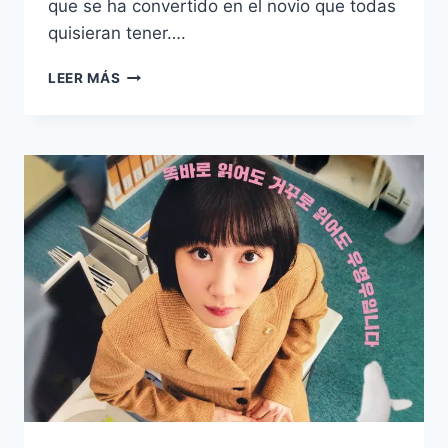
que se ha convertido en el novio que todas
quisieran tener….
3
LEER MÁS
DRAMAS
DE
KANG
TAE
OH
QUE
DEBES
DE
VER
ADEMÁS
DE
EXTRAORDINARY
ATTORNEY
WOO