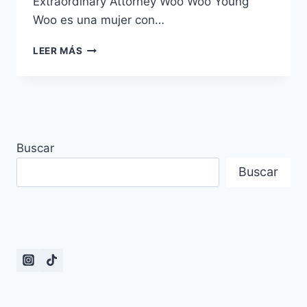
Extraordinary Attorney Woo Woo Young
Woo es una mujer con…
RESEÑA
LEER MÁS
DE
LOS
EPISODIOS
Y
SINOPSIS
DE
Buscar
EXTRAORDINARY
ATTORNEY
Buscar
WOO