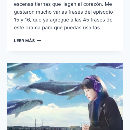
escenas tiernas que llegan al corazón. Me
gustaron mucho varias frases del episodio
15 y 16, que ya agregue a las 45 frases de
este drama para que puedas usarlas…
¿SE
LEER MÁS
QUEDAN
JUNTOS
YOUNG
WOO
Y
JOON
HO?
FINAL
DE
EXTRAORDINARY
ATTORNEY
WOO
EXPLICADO