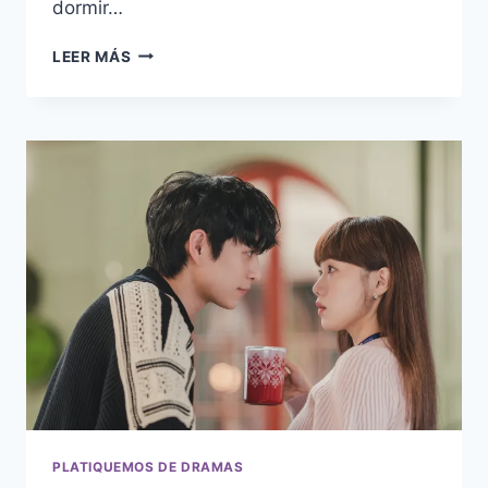
dormir…
3
LEER MÁS
RAZONES
PARA
VER
EL
DRAMA
DE
THRILLER
HAPPINESS
–
RESEÑA
FINAL
PLATIQUEMOS DE DRAMAS