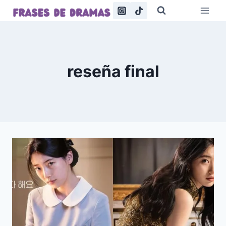
Saltar
al
contenido
reseña final