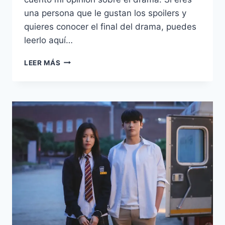
una persona que le gustan los spoilers y
quieres conocer el final del drama, puedes
leerlo aquí…
3
LEER MÁS
RAZONES
PARA
VER
EL
KDRAMA
ANNA
CON
SUZY
BAE