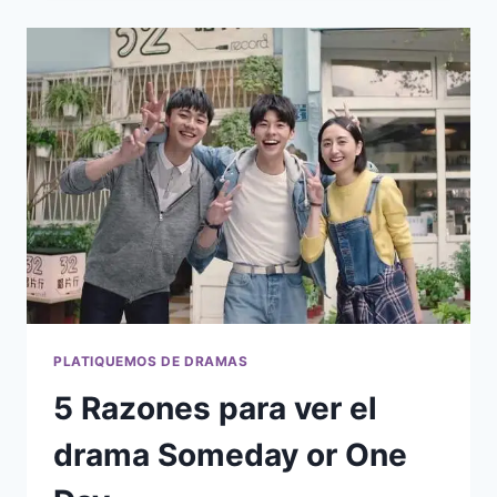
VER
EL
DRAMA
FROM
NOW
ON
SHOWTIME
–
RESEÑA
FINAL
PLATIQUEMOS DE DRAMAS
5 Razones para ver el
drama Someday or One