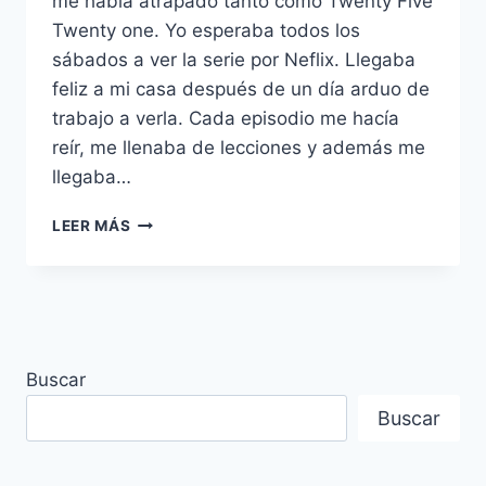
me había atrapado tanto como Twenty Five
Twenty one. Yo esperaba todos los
sábados a ver la serie por Neflix. Llegaba
feliz a mi casa después de un día arduo de
trabajo a verla. Cada episodio me hacía
reír, me llenaba de lecciones y además me
llegaba…
TWENTY
LEER MÁS
FIVE
TWENTY
ONE
–
¿VALE
LA
Buscar
PENA
VERLO?
Buscar