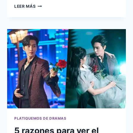
7
LEER MÁS
RAZONES
POR
LAS
QUE
DEBES
DE
VER
LA
COMEDIA
ROMÁNTICA
SHOOTING
STARS
–
RESEÑA
FINAL
PLATIQUEMOS DE DRAMAS
5 razones para ver el