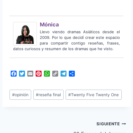
Mónica
Llevo viendo dramas Asiáticos desde el
2009. Por lo que decidí crear este espacio
para compartir contigo reseñas, frases,
datos curiosos y resumen de los dramas que he visto.
F
T
E
P
W
C
T
C
a
w
m
i
h
o
e
o
c
i
a
n
a
p
l
m
Etiquetas
e
t
i
t
t
y
e
p
#
opinión
#
reseña final
#
Twenty Five Twenty One
b
t
l
e
s
L
g
a
de
o
e
r
A
i
r
r
la
o
r
e
p
n
a
t
k
s
p
k
m
i
entrada:
t
r
Navegación
SIGUIENTE