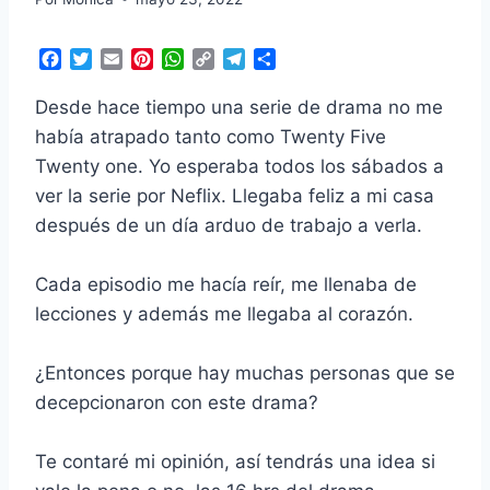
F
T
E
P
W
C
T
C
a
w
m
i
h
o
e
o
c
i
a
n
a
p
l
m
Desde hace tiempo una serie de drama no me
e
t
i
t
t
y
e
p
había atrapado tanto como Twenty Five
b
t
l
e
s
L
g
a
Twenty one. Yo esperaba todos los sábados a
o
e
r
A
i
r
r
o
r
e
p
n
a
t
ver la serie por Neflix. Llegaba feliz a mi casa
k
s
p
k
m
i
después de un día arduo de trabajo a verla.
t
r
Cada episodio me hacía reír, me llenaba de
lecciones y además me llegaba al corazón.
¿Entonces porque hay muchas personas que se
decepcionaron con este drama?
Te contaré mi opinión, así tendrás una idea si