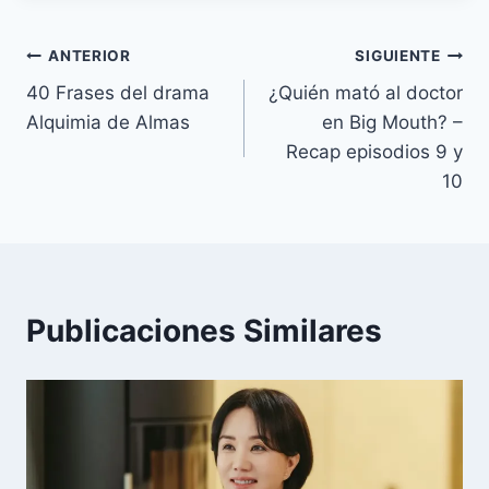
o
r
e
p
n
a
t
k
s
p
k
m
i
entrada:
t
r
Navegación
ANTERIOR
SIGUIENTE
40 Frases del drama
¿Quién mató al doctor
de
Alquimia de Almas
en Big Mouth? –
entradas
Recap episodios 9 y
10
Publicaciones Similares