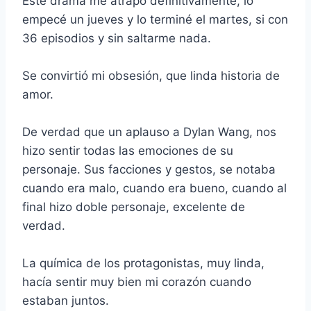
Este drama me atrapo definitivamente, lo
e
t
i
t
t
y
e
p
empecé un jueves y lo terminé el martes, si con
b
t
l
e
s
L
g
a
36 episodios y sin saltarme nada.
o
e
r
A
i
r
r
o
r
e
p
n
a
t
k
s
p
k
m
i
Se convirtió mi obsesión, que linda historia de
t
r
amor.
De verdad que un aplauso a Dylan Wang, nos
hizo sentir todas las emociones de su
personaje. Sus facciones y gestos, se notaba
cuando era malo, cuando era bueno, cuando al
final hizo doble personaje, excelente de
verdad.
La química de los protagonistas, muy linda,
hacía sentir muy bien mi corazón cuando
estaban juntos.