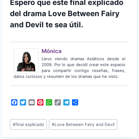
Espero que este final explicado
del drama Love Between Fairy
and Devil te sea útil.
Mónica
Llevo viendo dramas Asiáticos desde el
2009. Por lo que decidí crear este espacio
para compartir contigo reseñas, frases,
datos curiosos y resumen de los dramas que he visto.
F
T
E
P
W
C
T
C
a
w
m
i
h
o
e
o
c
i
a
n
a
p
l
m
Etiquetas
e
t
i
t
t
y
e
p
#
final explicado
#
Love Between Fairy and Devil
b
t
l
e
s
L
g
a
de
o
e
r
A
i
r
r
la