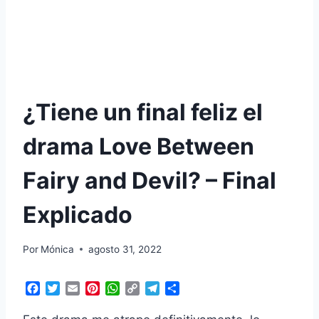
¿Tiene un final feliz el
drama Love Between
Fairy and Devil? – Final
Explicado
Por
Mónica
agosto 31, 2022
F
T
E
P
W
C
T
C
a
w
m
i
h
o
e
o
c
i
a
n
a
p
l
m