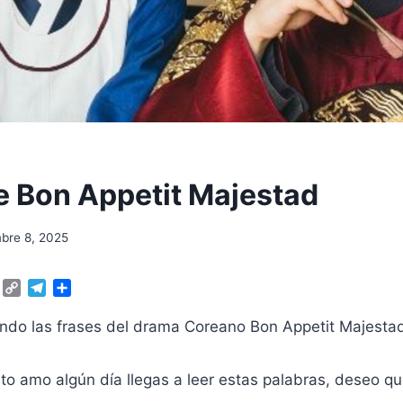
e Bon Appetit Majestad
bre 8, 2025
W
C
T
C
h
o
e
o
a
p
l
m
tando las frases del drama Coreano Bon Appetit Majesta
t
y
e
p
s
L
g
a
A
i
r
r
anto amo algún día llegas a leer estas palabras, deseo q
p
n
a
t