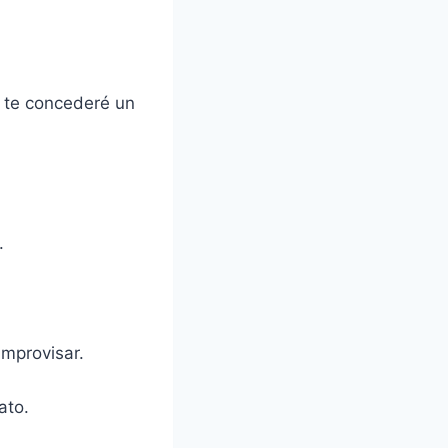
, te concederé un
.
improvisar.
ato.