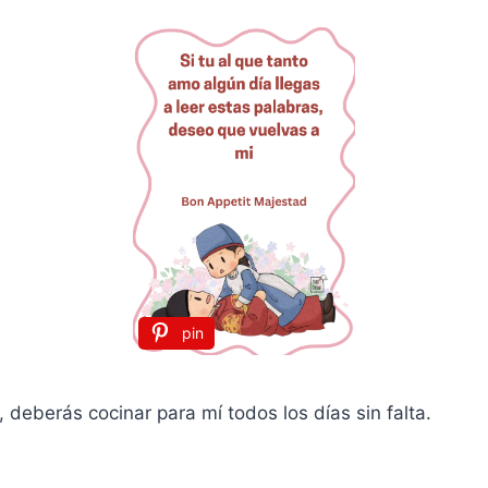
p
k
m
i
r
pin
, deberás cocinar para mí todos los días sin falta.