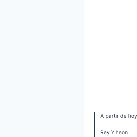
k
s
t
A partir de hoy
Rey Yiheon