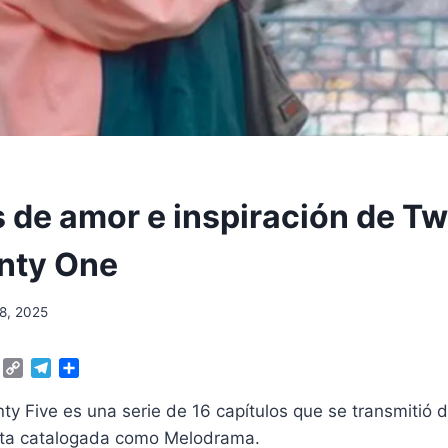
s de amor e inspiración de T
nty One
8, 2025
W
C
T
C
h
o
e
o
a
p
l
m
y Five es una serie de 16 capítulos que se transmitió 
t
y
e
p
Esta catalogada como Melodrama.
s
L
g
a