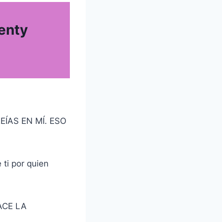
enty
EÍAS EN MÍ. ESO
ti por quien
ACE LA