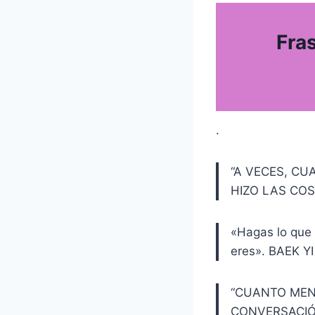
Fra
.
“A VECES, CU
HIZO LAS COS
«Hagas lo que 
eres». BAEK YI
“CUANTO MEN
CONVERSACIÓ