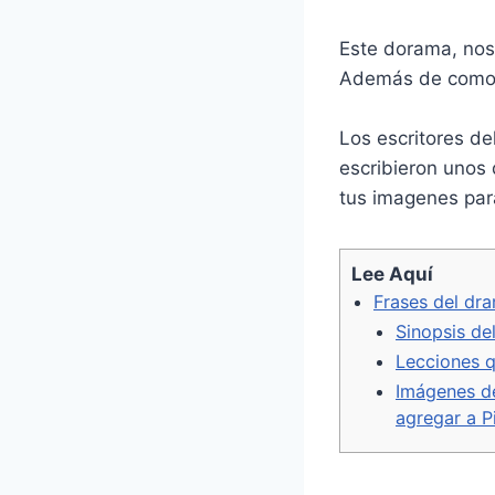
o
e
r
o
r
e
Este dorama, nos
k
s
Además de como s
t
Los escritores de
escribieron unos 
tus imagenes par
Lee Aquí
Frases del dr
Sinopsis de
Lecciones q
Imágenes de
agregar a P