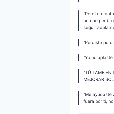
“Perdí en tanto
porque perdía 
seguir adelan
“Perdiste porq
“Yo no aplasté
“TÚ TAMBIÉN 
MEJORAR SOLO
“Me ayudaste a
fuera por ti, n