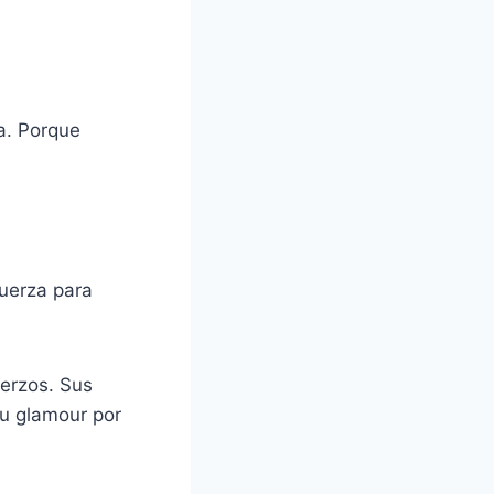
a. Porque
fuerza para
uerzos. Sus
su glamour por