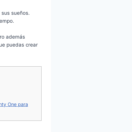
 sus sueños.
iempo.
Pero además
que puedas crear
nty One para