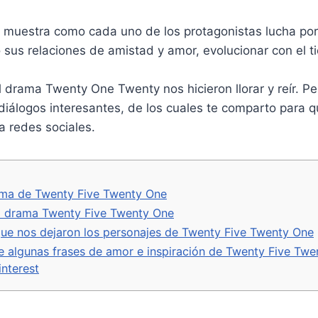
A
i
r
r
p
n
a
t
 muestra como cada uno de los protagonistas lucha por
p
k
m
i
us relaciones de amistad y amor, evolucionar con el t
r
l drama Twenty One Twenty nos hicieron llorar y reír. 
diálogos interesantes, de los cuales te comparto para 
a redes sociales.
ama de Twenty Five Twenty One
l drama Twenty Five Twenty One
ue nos dejaron los personajes de Twenty Five Twenty One
 algunas frases de amor e inspiración de Twenty Five Twe
interest