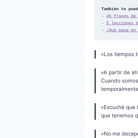
También te pue
- 
45 frases de
- 
5 lecciones 
- 
¿Qué pasa en
«Los tiempos t
«A partir de a
Cuando somos 
temporalmente
«Escuché que t
que tenemos qu
«No me decepc