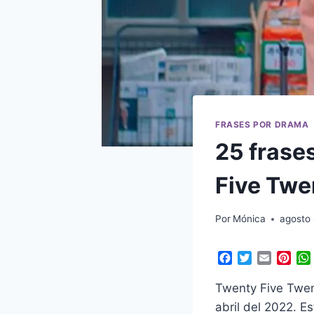
FRASES POR DRAMA
25 frase
Five Twe
Por
Mónica
agosto 
F
T
E
P
a
w
m
i
c
i
a
n
Twenty Five Twent
e
t
i
t
abril del 2022. 
b
t
l
e