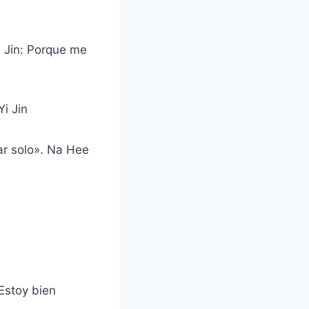
 Jin: Porque me
i Jin
ar solo». Na Hee
 Estoy bien