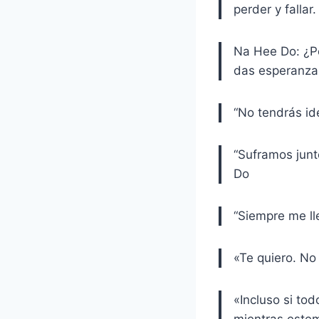
perder y falla
Na Hee Do: ¿Po
das esperanza.
“No tendrás id
“Suframos junt
Do
“Siempre me lle
«Te quiero. No 
«Incluso si to