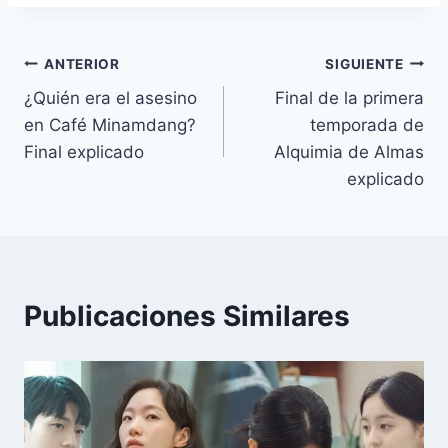
la
o
r
e
p
n
a
t
k
s
p
k
m
i
entrada:
t
r
Navegación
ANTERIOR
SIGUIENTE
¿Quién era el asesino
Final de la primera
de
en Café Minamdang?
temporada de
entradas
Final explicado
Alquimia de Almas
explicado
Publicaciones Similares