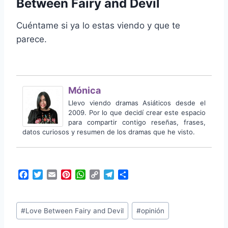
Between Fairy and Devil
Cuéntame si ya lo estas viendo y que te
parece.
Mónica
Llevo viendo dramas Asiáticos desde el
2009. Por lo que decidí crear este espacio
para compartir contigo reseñas, frases,
datos curiosos y resumen de los dramas que he visto.
F
T
E
P
W
C
T
C
a
w
m
i
h
o
e
o
c
i
a
n
a
p
l
m
Etiquetas
e
t
i
t
t
y
e
p
#
Love Between Fairy and Devil
#
opinión
b
t
l
e
s
L
g
a
de
o
e
r
A
i
r
r