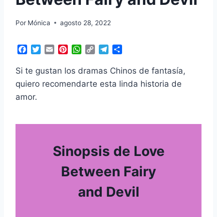
Por
Mónica
agosto 28, 2022
F
T
E
P
W
C
T
C
a
w
m
i
h
o
e
o
c
i
a
n
a
p
l
m
Si te gustan los dramas Chinos de fantasía,
e
t
i
t
t
y
e
p
quiero recomendarte esta linda historia de
b
t
l
e
s
L
g
a
amor.
o
e
r
A
i
r
r
o
r
e
p
n
a
t
k
s
p
k
m
i
t
r
Sinopsis de Love
Between Fairy
and Devil