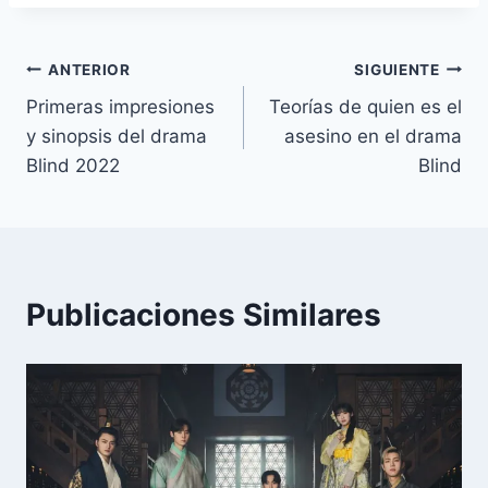
la
o
r
e
p
n
a
t
k
s
p
k
m
i
entrada:
t
r
Navegación
ANTERIOR
SIGUIENTE
Primeras impresiones
Teorías de quien es el
de
y sinopsis del drama
asesino en el drama
entradas
Blind 2022
Blind
Publicaciones Similares