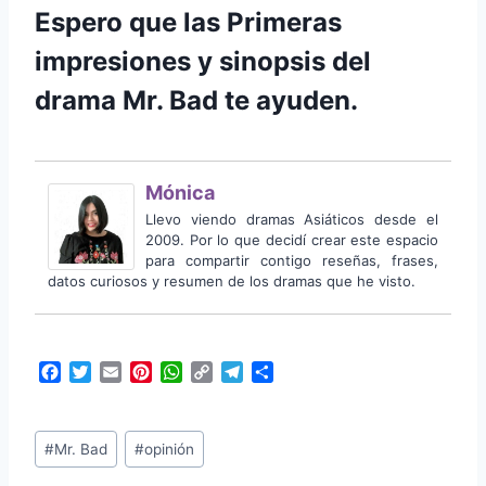
Espero que las Primeras
impresiones y sinopsis del
drama Mr. Bad te ayuden.
Mónica
Llevo viendo dramas Asiáticos desde el
2009. Por lo que decidí crear este espacio
para compartir contigo reseñas, frases,
datos curiosos y resumen de los dramas que he visto.
F
T
E
P
W
C
T
C
a
w
m
i
h
o
e
o
c
i
a
n
a
p
l
m
Etiquetas
e
t
i
t
t
y
e
p
#
Mr. Bad
#
opinión
b
t
l
e
s
L
g
a
de
o
e
r
A
i
r
r