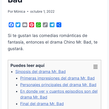
Por
Mónica
octubre 1, 2022
F
T
E
P
W
C
T
C
a
w
m
i
h
o
e
o
c
i
a
n
a
p
l
m
Si te gustan las comedias románticas de
e
t
i
t
t
y
e
p
fantasía, entonces el drama Chino Mr. Bad, te
b
t
l
e
s
L
g
a
gustará.
o
e
r
A
i
r
r
o
r
e
p
n
a
t
k
s
p
k
m
i
t
r
Puedes leer aquí
Sinopsis del drama Mr. Bad
Primeras impresiones del drama Mr. Bad
Personajes principales del drama Mr. Bad
En donde ver y cuantos episodios son del
drama Mr. Bad
Final del drama Mr. Bad