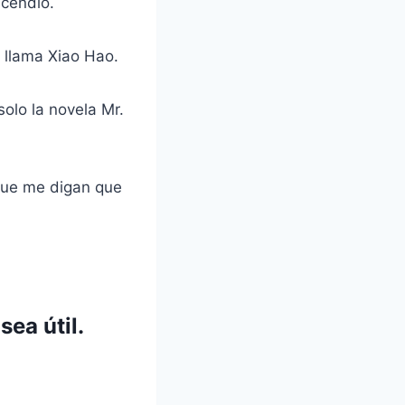
ncendio.
 llama Xiao Hao.
olo la novela Mr.
 que me digan que
sea útil.