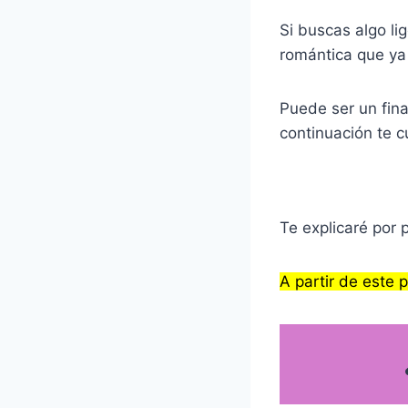
k
s
t
Si buscas algo li
romántica que ya 
Puede ser un fina
continuación te c
Te explicaré por 
A partir de este 