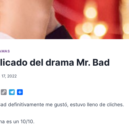
RAMAS
plicado del drama Mr. Bad
 17, 2022
W
C
T
C
h
o
e
o
a
p
l
m
ad definitivamente me gustó, estuvo lleno de cliches.
t
y
e
p
s
L
g
a
A
i
r
r
ma es un 10/10.
p
n
a
t