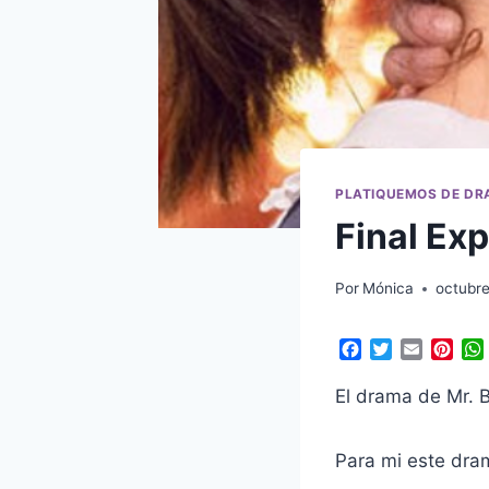
PLATIQUEMOS DE D
Final Ex
Por
Mónica
octubre
F
T
E
P
a
w
m
i
c
i
a
n
El drama de Mr. B
e
t
i
t
b
t
l
e
o
e
r
Para mi este dra
o
r
e