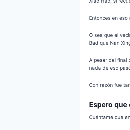
Xiao Hao, si recu
Entonces en eso 
O sea que el veci
Bad que Nan Xing
A pesar del final
nada de eso pasó
Con razón fue tan 
Espero que e
Cuéntame que ente