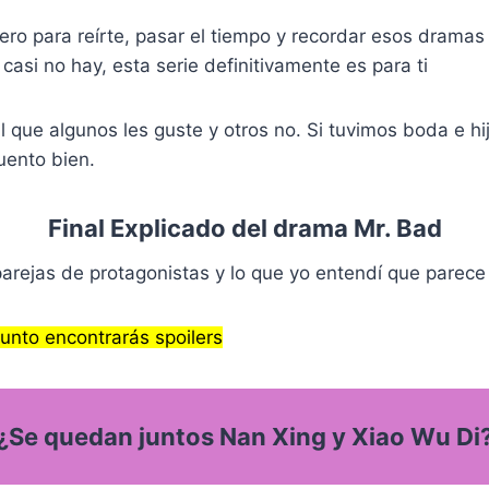
p
k
m
i
r
gero para reírte, pasar el tiempo y recordar esos drama
casi no hay, esta serie definitivamente es para ti
l que algunos les guste y otros no. Si tuvimos boda e hi
uento bien.
Final Explicado del drama Mr. Bad
parejas de protagonistas y lo que yo entendí que parece 
punto encontrarás spoilers
¿Se quedan juntos Nan Xing y Xiao Wu Di