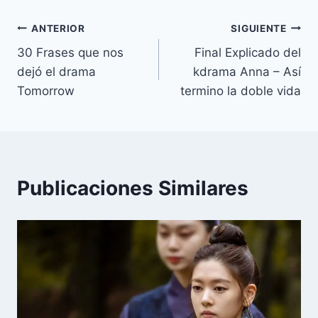
k
s
p
k
m
i
entrada:
t
r
Navegación
ANTERIOR
SIGUIENTE
30 Frases que nos
Final Explicado del
de
dejó el drama
kdrama Anna – Así
entradas
Tomorrow
termino la doble vida
Publicaciones Similares