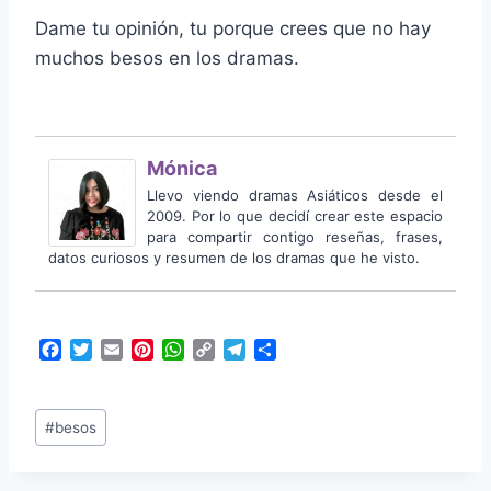
Dame tu opinión, tu porque crees que no hay
muchos besos en los dramas.
Mónica
Llevo viendo dramas Asiáticos desde el
2009. Por lo que decidí crear este espacio
para compartir contigo reseñas, frases,
datos curiosos y resumen de los dramas que he visto.
F
T
E
P
W
C
T
C
a
w
m
i
h
o
e
o
c
i
a
n
a
p
l
m
Etiquetas
e
t
i
t
t
y
e
p
#
besos
b
t
l
e
s
L
g
a
de
o
e
r
A
i
r
r
la
o
r
e
p
n
a
t