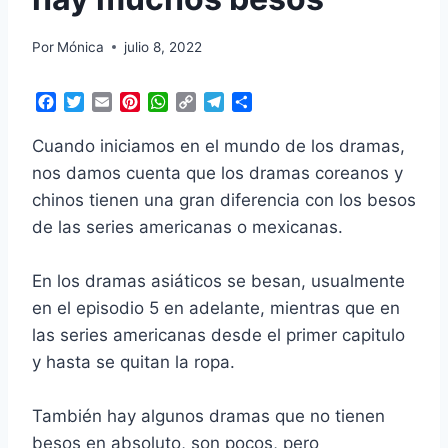
Por
Mónica
julio 8, 2022
F
T
E
P
W
C
T
C
a
w
m
i
h
o
e
o
c
i
a
n
a
p
l
m
Cuando iniciamos en el mundo de los dramas,
e
t
i
t
t
y
e
p
nos damos cuenta que los dramas coreanos y
b
t
l
e
s
L
g
a
chinos tienen una gran diferencia con los besos
o
e
r
A
i
r
r
o
r
e
p
n
a
t
de las series americanas o mexicanas.
k
s
p
k
m
i
t
r
En los dramas asiáticos se besan, usualmente
en el episodio 5 en adelante, mientras que en
las series americanas desde el primer capitulo
y hasta se quitan la ropa.
También hay algunos dramas que no tienen
besos en absoluto, son pocos, pero