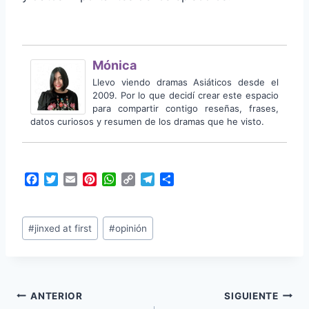
Mónica
Llevo viendo dramas Asiáticos desde el
2009. Por lo que decidí crear este espacio
para compartir contigo reseñas, frases,
datos curiosos y resumen de los dramas que he visto.
F
T
E
P
W
C
T
C
a
w
m
i
h
o
e
o
c
i
a
n
a
p
l
m
Etiquetas
e
t
i
t
t
y
e
p
#
jinxed at first
#
opinión
b
t
l
e
s
L
g
a
de
o
e
r
A
i
r
r
la
o
r
e
p
n
a
t
k
s
p
k
m
i
entrada:
t
r
Navegación
ANTERIOR
SIGUIENTE