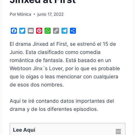
Por
Mónica
junio 17, 2022
F
T
E
P
W
C
T
C
a
w
m
i
h
o
e
o
c
i
a
n
a
p
l
m
El drama Jinxed at First, se estrenó el 15 de
e
t
i
t
t
y
e
p
Junio. Esta clasificado como comedia
b
t
l
e
s
L
g
a
romántica de fantasía. Está basado en un
o
e
r
A
i
r
r
o
r
e
p
n
a
t
Webtoon Jinx´s Lover, por lo que es probable
k
s
p
k
m
i
que lo oigas o leas mencionar con cualquiera
t
r
de esos dos nombres.
Aquí te iré contando datos importantes del
drama y de los diferentes episodios.
Lee Aquí