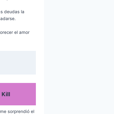
as deudas la
ladarse.
lorecer el amor
Kill
 me sorprendió el