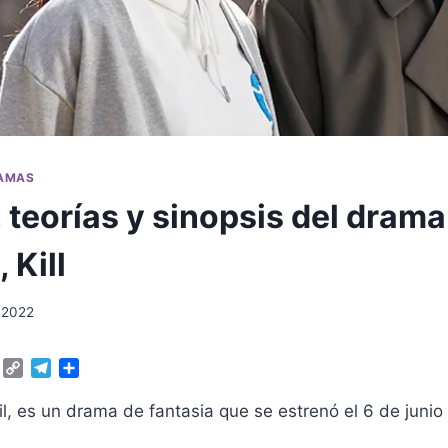
RAMAS
teorías y sinopsis del drama
 Kill
, 2022
W
C
T
C
h
o
e
o
a
p
l
m
Kil, es un drama de fantasia que se estrenó el 6 de junio
t
y
e
p
s
L
g
a