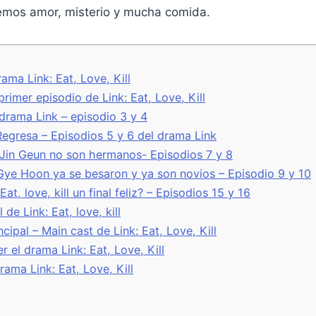
remos amor, misterio y mucha comida.
A
i
r
r
p
n
a
t
p
k
m
i
r
rama Link: Eat, Love, Kill
rimer episodio de Link: Eat, Love, Kill
 drama Link – episodio 3 y 4
egresa – Episodios 5 y 6 del drama Link
Jin Geun no son hermanos- Episodios 7 y 8
ye Hoon ya se besaron y ya son novios – Episodio 9 y 10
Eat, love, kill un final feliz? – Episodios 15 y 16
 de Link: Eat, love, kill
cipal – Main cast de Link: Eat, Love, Kill
r el drama Link: Eat, Love, Kill
drama Link: Eat, Love, Kill