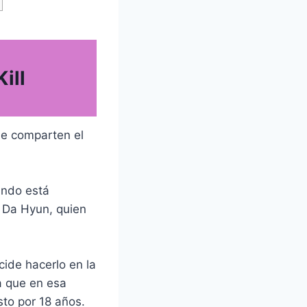
ill
ue comparten el
ando está
 Da Hyun, quien
cide hacerlo en la
a que en esa
to por 18 años.