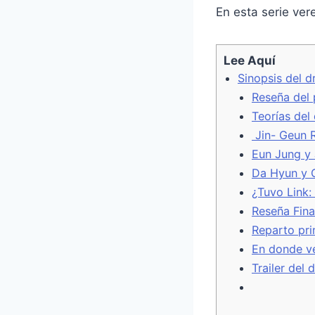
En esta serie ve
o
e
r
o
r
e
k
s
t
Lee Aquí
Sinopsis del d
Reseña del p
Teorías del
Jin- Geun R
Eun Jung y 
Da Hyun y G
¿Tuvo Link: 
Reseña Final
Reparto prin
En donde ve
Trailer del 