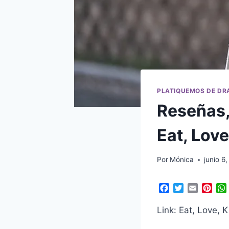
PLATIQUEMOS DE D
Reseñas, 
Eat, Love,
Por
Mónica
junio 6
F
T
E
P
a
w
m
i
c
i
a
n
Link: Eat, Love, 
e
t
i
t
b
t
l
e