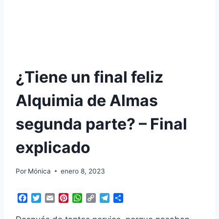
¿Tiene un final feliz
Alquimia de Almas
segunda parte? – Final
explicado
Por
Mónica
enero 8, 2023
F
T
E
P
W
C
T
C
a
w
m
i
h
o
e
o
c
i
a
n
a
p
l
m