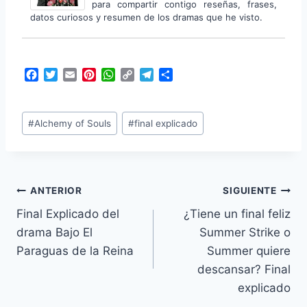
para compartir contigo reseñas, frases,
datos curiosos y resumen de los dramas que he visto.
F
T
E
P
W
C
T
C
a
w
m
i
h
o
e
o
c
i
a
n
a
p
l
m
Etiquetas
e
t
i
t
t
y
e
p
#
Alchemy of Souls
#
final explicado
b
t
l
e
s
L
g
a
de
o
e
r
A
i
r
r
la
o
r
e
p
n
a
t
k
s
p
k
m
i
entrada:
t
r
Navegación
ANTERIOR
SIGUIENTE
Final Explicado del
¿Tiene un final feliz
de
drama Bajo El
Summer Strike o
entradas
Paraguas de la Reina
Summer quiere
descansar? Final
explicado