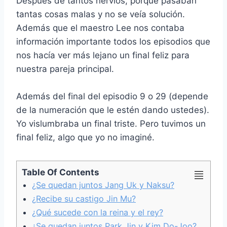
Después de tantos nervios, porque pasaban
e
t
i
t
t
y
e
p
tantas cosas malas y no se veía solución.
b
t
l
e
s
L
g
a
Además que el maestro Lee nos contaba
o
e
r
A
i
r
r
o
r
e
p
n
a
t
información importante todos los episodios que
k
s
p
k
m
i
nos hacía ver más lejano un final feliz para
t
r
nuestra pareja principal.
Además del final del episodio 9 o 29 (depende
de la numeración que le estén dando ustedes).
Yo vislumbraba un final triste. Pero tuvimos un
final feliz, algo que yo no imaginé.
Table Of Contents
¿Se quedan juntos Jang Uk y Naksu?
¿Recibe su castigo Jin Mu?
¿Qué sucede con la reina y el rey?
¿Se quedan juntos Park Jin y Kim Do-Joo?