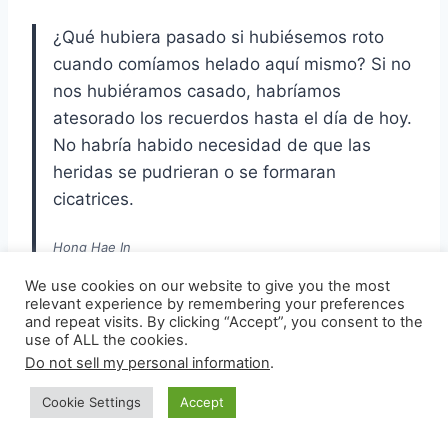
¿Qué hubiera pasado si hubiésemos roto
cuando comíamos helado aquí mismo? Si no
nos hubiéramos casado, habríamos
atesorado los recuerdos hasta el día de hoy.
No habría habido necesidad de que las
heridas se pudrieran o se formaran
cicatrices.
Hong Hae In
We use cookies on our website to give you the most
¿Y si hubiéramos hecho precisamente eso?
relevant experience by remembering your preferences
and repeat visits. By clicking “Accept”, you consent to the
Si nos hubiéramos aplicado ungüento a
use of ALL the cookies.
tiempo, desinfectado nuestras heridas y
Do not sell my personal information
.
reemplazado nuestras vendas cada vez,
Cookie Settings
Accept
¿habría sido diferente?