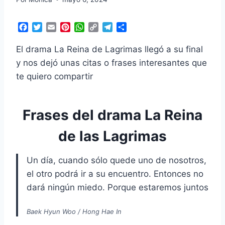
F
T
E
P
W
C
T
C
a
w
m
i
h
o
e
o
c
i
a
n
a
p
l
m
El drama La Reina de Lagrimas llegó a su final
e
t
i
t
t
y
e
p
y nos dejó unas citas o frases interesantes que
b
t
l
e
s
L
g
a
te quiero compartir
o
e
r
A
i
r
r
o
r
e
p
n
a
t
k
s
p
k
m
i
t
r
Frases del drama La Reina
de las Lagrimas
Un día, cuando sólo quede uno de nosotros,
el otro podrá ir a su encuentro. Entonces no
dará ningún miedo. Porque estaremos juntos
Baek Hyun Woo / Hong Hae In