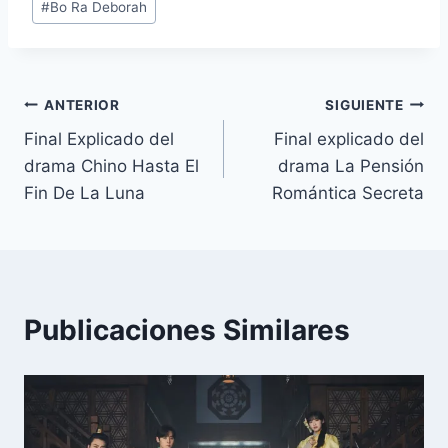
#
Bo Ra Deborah
b
t
l
e
s
L
g
a
de
o
e
r
A
i
r
r
la
o
r
e
p
n
a
t
k
s
p
k
m
i
entrada:
t
r
Navegación
ANTERIOR
SIGUIENTE
Final Explicado del
Final explicado del
de
drama Chino Hasta El
drama La Pensión
entradas
Fin De La Luna
Romántica Secreta
Publicaciones Similares