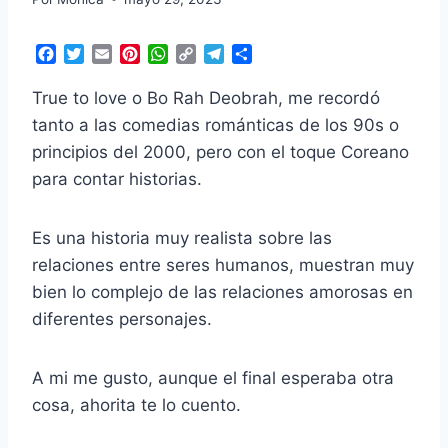
F
T
E
P
W
C
T
C
a
w
m
i
h
o
e
o
c
i
a
n
a
p
l
m
True to love o Bo Rah Deobrah, me recordó
e
t
i
t
t
y
e
p
tanto a las comedias románticas de los 90s o
b
t
l
e
s
L
g
a
principios del 2000, pero con el toque Coreano
o
e
r
A
i
r
r
o
r
e
p
n
a
t
para contar historias.
k
s
p
k
m
i
t
r
Es una historia muy realista sobre las
relaciones entre seres humanos, muestran muy
bien lo complejo de las relaciones amorosas en
diferentes personajes.
A mi me gusto, aunque el final esperaba otra
cosa, ahorita te lo cuento.