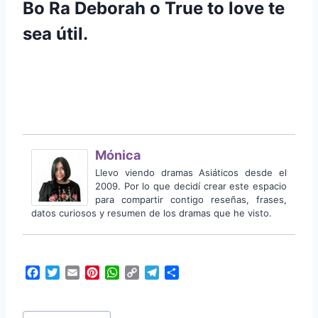
Bo Ra Deborah o True to love te
sea útil.
Mónica
Llevo viendo dramas Asiáticos desde el
2009. Por lo que decidí crear este espacio
para compartir contigo reseñas, frases,
datos curiosos y resumen de los dramas que he visto.
F
T
E
P
W
C
T
C
a
w
m
i
h
o
e
o
c
i
a
n
a
p
l
m
Etiquetas
e
t
i
t
t
y
e
p