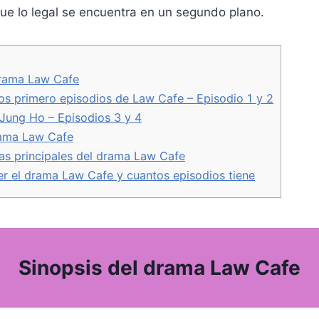
que lo legal se encuentra en un segundo plano.
A
i
r
r
p
n
a
t
p
k
m
i
r
drama Law Cafe
os primero episodios de Law Cafe – Episodio 1 y 2
 Jung Ho – Episodios 3 y 4
rama Law Cafe
as principales del drama Law Cafe
r el drama Law Cafe y cuantos episodios tiene
Sinopsis del drama Law Cafe