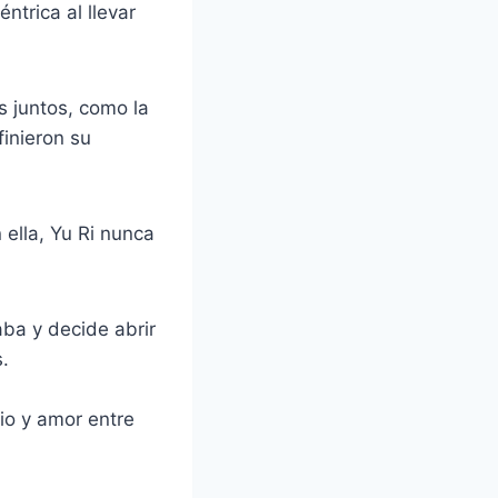
trica al llevar
 juntos, como la
inieron su
 ella, Yu Ri nunca
aba y decide abrir
.
io y amor entre