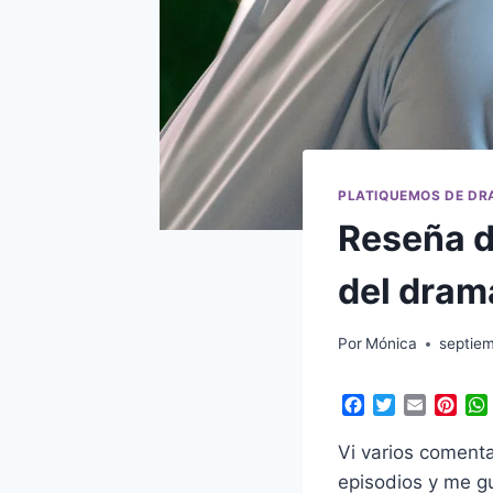
PLATIQUEMOS DE D
Reseña d
del dram
Por
Mónica
septiem
F
T
E
P
a
w
m
i
c
i
a
n
Vi varios comenta
e
t
i
t
episodios y me g
b
t
l
e