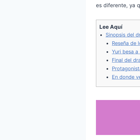
es diferente, ya 
o
e
r
o
r
e
k
s
t
Lee Aquí
Sinopsis del 
Reseña de l
Yuri besa a
Final del d
Protagonist
En donde ve