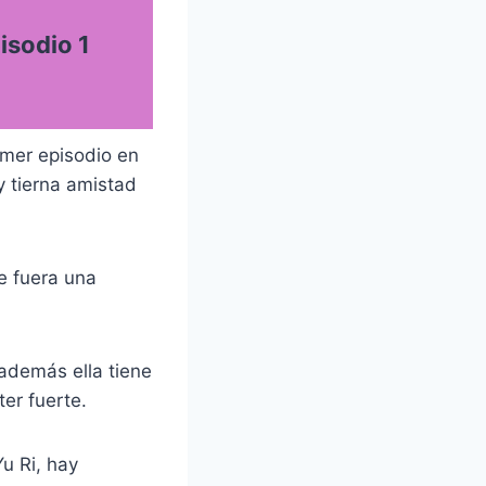
isodio 1
mer episodio en
y tierna amistad
e fuera una
además ella tiene
er fuerte.
u Ri, hay