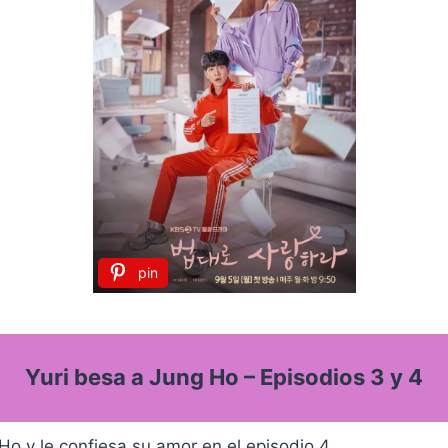
pin
Yuri besa a Jung Ho – Episodios 3 y 4
Ho y le confiesa su amor en el episodio 4.