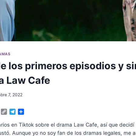
RAMAS
e los primeros episodios y s
a Law Cafe
bre 7, 2022
W
C
T
C
h
o
e
o
a
p
l
m
rios en Tiktok sobre el drama Law Cafe, así que decidí 
t
y
e
p
ustó. Aunque yo no soy fan de los dramas legales, me a
s
L
g
a